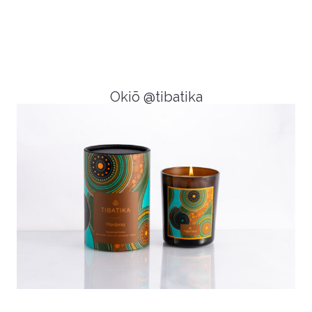
Okiō @tibatika