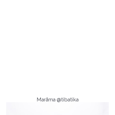
Maråma @tibatika