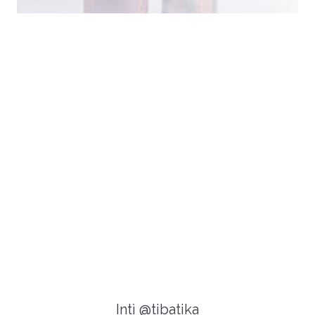
Intì @tibatika