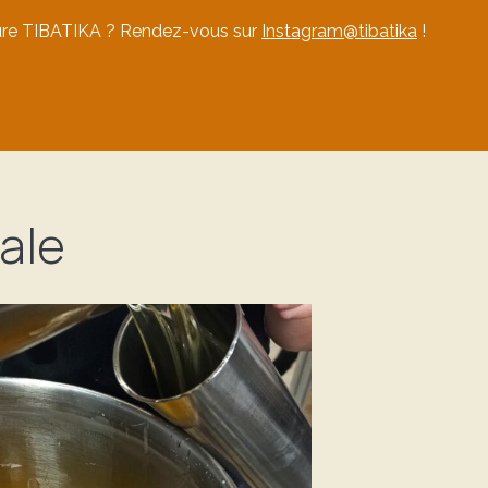
nture TIBATIKA ? Rendez-vous sur
Instagram@tibatika
!
ale