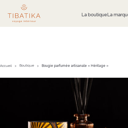
La boutique
La marqu
Boutique
Accueil
>
>
Bougie parfumée artisanale « Héritage »