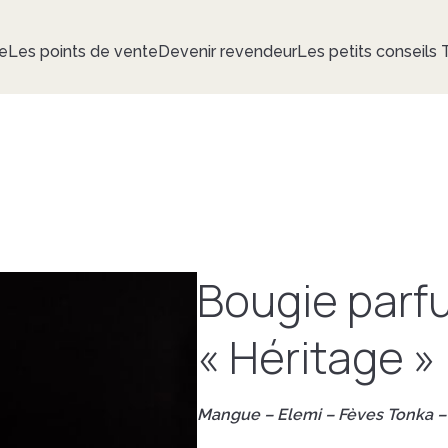
e
Les points de vente
Devenir revendeur
Les petits conseils
Bougie parf
« Héritage »
Mangue – Elemi – Fèves Tonka –