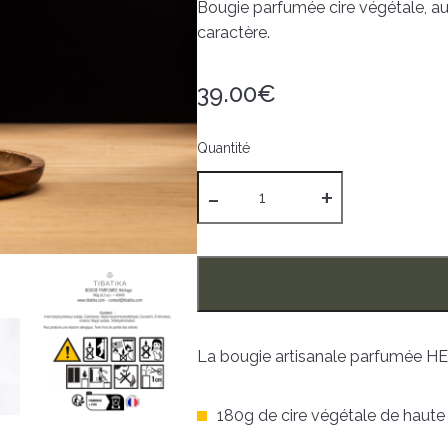
Bougie parfumée cire végétale, a
caractère.
39.00
€
Quantité
quantité
de
Bougie
parfumée
artisanale
"Héritage"
La bougie artisanale parfumée HE
180g de cire végétale de haute 