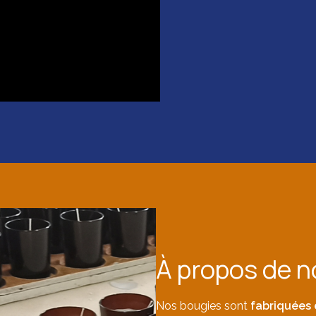
À propos de n
Nos bougies sont
fabriquées 