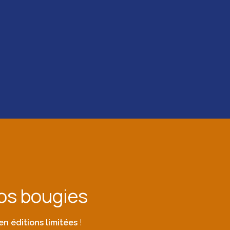
os bougies
en éditions limitées
!