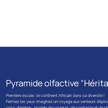
Pyramide olfactive “Hérit
Première escale : le continent Africain dans sa diversité !
Fermez les yeux, imaginez un voyage aux senteurs d’épic
coco, d’ambre … le plein de couleurs, de contraste et de ch