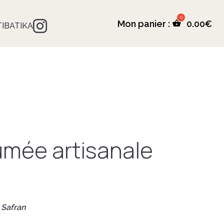
Mon panier :
0.00
€
 TIBATIKA
umée artisanale
 Safran