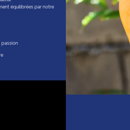
ent équilibrées par notre
a passion
re