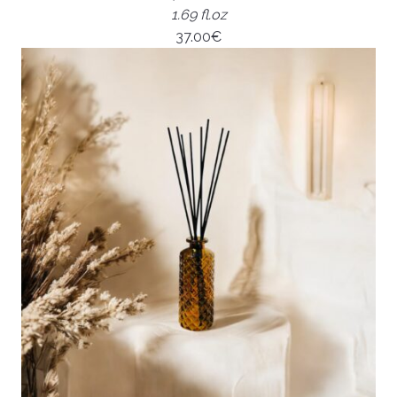
1.69 fl.oz
37.00
€